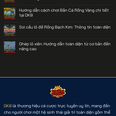
Hướng dẫn cách chơi Bắn Cá Rồng Vàng chi tiết
tại DK8
Soi cầu lô đề Rồng Bạch Kim: Thông tin toàn diện
Ghép lô xiên: Hướng dẫn toàn diện từ cơ bản đến
nâng cao
DK8
là thương hiệu cá cược trực tuyến uy tín, mang đến
cho người chơi một hệ sinh thái giải trí toàn diện gồm thể