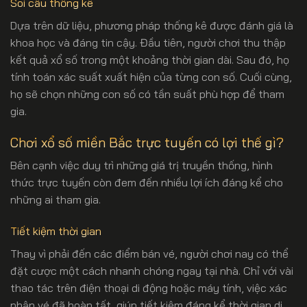
Soi cầu thống kê
Dựa trên dữ liệu, phương pháp thống kê được đánh giá là
khoa học và đáng tin cậy. Đầu tiên, người chơi thu thập
kết quả xổ số trong một khoảng thời gian dài. Sau đó, họ
tính toán xác suất xuất hiện của từng con số. Cuối cùng,
họ sẽ chọn những con số có tần suất phù hợp để tham
gia.
Chơi xổ số miền Bắc trực tuyến có lợi thế gì?
Bên cạnh việc duy trì những giá trị truyền thống, hình
thức trực tuyến còn đem đến nhiều lợi ích đáng kể cho
những ai tham gia.
Tiết kiệm thời gian
Thay vì phải đến các điểm bán vé, người chơi nay có thể
đặt cược một cách nhanh chóng ngay tại nhà. Chỉ với vài
thao tác trên điện thoại di động hoặc máy tính, việc xác
nhận vé đã hoàn tất, giúp tiết kiệm đáng kể thời gian di