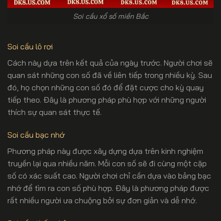
Soi cầu xổ số miền Bắc
Soi cầu lô rơi
Cách này dựa trên kết quả của ngày trước. Người chơi sẽ
quan sát những con số đã về liên tiếp trong nhiều kỳ. Sau
đó, họ chọn những con số đó để đặt cược cho kỳ quay
tiếp theo. Đây là phương pháp phù hợp với những người
thích sự quan sát thực tế.
Soi cầu bạc nhớ
Phương pháp này được xây dựng dựa trên kinh nghiệm
truyền lại qua nhiều năm. Mỗi con số sẽ đi cùng một cặp
số có xác suất cao. Người chơi chỉ cần dựa vào bảng bạc
nhớ để tìm ra con số phù hợp. Đây là phương pháp được
rất nhiều người ưa chuộng bởi sự đơn giản và dễ nhớ.