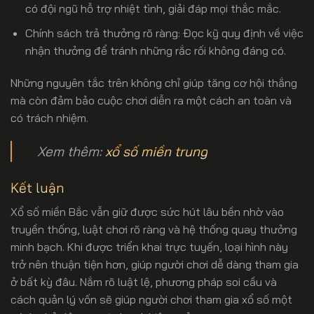
có đội ngũ hỗ trợ nhiệt tình, giải đáp mọi thắc mắc.
Chính sách trả thưởng rõ ràng: Đọc kỹ quy định về việc
nhận thưởng để tránh những rắc rối không đáng có.
Những nguyên tắc trên không chỉ giúp tăng cơ hội thắng
mà còn đảm bảo cuộc chơi diễn ra một cách an toàn và
có trách nhiệm.
Xem thêm:
xổ số miền trung
Kết luận
Xổ số miền Bắc vẫn giữ được sức hút lâu bền nhờ vào
truyền thống, luật chơi rõ ràng và hệ thống quay thưởng
minh bạch. Khi được triển khai trực tuyến, loại hình này
trở nên thuận tiện hơn, giúp người chơi dễ dàng tham gia
ở bất kỳ đâu. Nắm rõ luật lệ, phương pháp soi cầu và
cách quản lý vốn sẽ giúp người chơi tham gia xổ số một