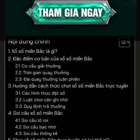
hơn nhưng vẫn giữ nguyên giá trị truyền thống. Hãy cùng
nhà cái
DK8
phân tích toàn diện về cách chơi XSMB trực
tuyến trong bài viết sau đây của chúng tôi.
Nội dung chính
Xổ số miền Bắc là gì?
Đặc điểm cơ bản của xổ số miền Bắc
Cơ cấu giải thưởng
Thời gian quay thưởng
Đài quay thưởng luân phiên
Hướng dẫn cách thức chơi xổ số miền Bắc trực tuyến
Các hình thức đặt số
Luật chơi cần ghi nhớ
Quy định trả thưởng
Soi cầu xổ số miền Bắc
Soi cầu lô rơi
Soi cầu bạc nhớ
Soi cầu thống kê