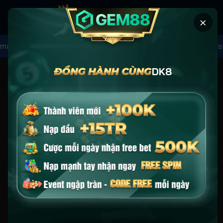
Bỏ
GEM88
KEOBONGVIP
qua
×
nội
dung
Người chơi nên cảnh giác các trang web này để bảo vệ sự an 
Trang chủ
»
Xổ số DK8 và những đặc điểm nổi bật của chuyên
DK8
mục
»
Cách chơi xổ số miền Bắc trực tuyến chi tiết và dễ hiểu
XỔ SỐ DK8 VÀ NHỮNG ĐẶC ĐIỂM NỔI BẬT CỦA CHUYÊN MỤC
Cách chơi xổ số miền Bắc trực
tuyến chi tiết và dễ hiểu
Xổ số miền Bắc
(XSMB) được xem là loại hình lâu đời nhất
và có hệ thống quay thưởng minh bạch, thu hút sự quan
tâm của đông đảo người dân. Trong thời đại công nghệ,
việc tham gia xổ số trực tuyến giúp người chơi thuận tiện