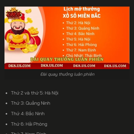
Đài quay thưởng luân phiên
Thứ 2 và thứ 5: Hà Nội
Thứ 3: Quảng Ninh
Thứ 4: Bắc Ninh
Thứ 6: Hải Phòng