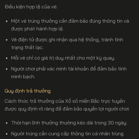
Điều kiện hợp lệ của vé:
Một vé trúng thưởng cần đảm bảo đúng thông tin và
được phát hành hợp lệ.
Vé điện tử được ghi nhận qua hệ thống, tránh tình
trạng thất lạc.
Mỗi vé chỉ có giá trị duy nhất cho một kỳ quay.
Người chơi phải xác minh tài khoản để đảm bảo tính
minh bạch.
Quy định trả thưởng
Cách thức trả thưởng của Xổ số miền Bắc trực tuyến
được quy định rõ ràng để đảm bảo quyền lợi người chơi.
Thời hạn lĩnh thưởng thường kéo dài trong 30 ngày.
Người trúng cần cung cấp thông tin cá nhân trùng